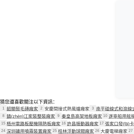
猜您還喜歡關注以下資訊：
1
韶關鬃毛磚廠家
2
安慶間接式熱風爐廠家
3
南平碰線式和滾線
8
鎮(zhèn)江家裝整裝廠家
9
秦皇島高架地板廠家
10
遂寧船用舷
15
梧州電路板壓機隔熱板廠家
16
許昌振動器廠家
17
張家口發(fā)
24
深圳礦用噴霧裝置廠家
25
桂林浮動球閥廠家
26
大慶電梯廠家
27